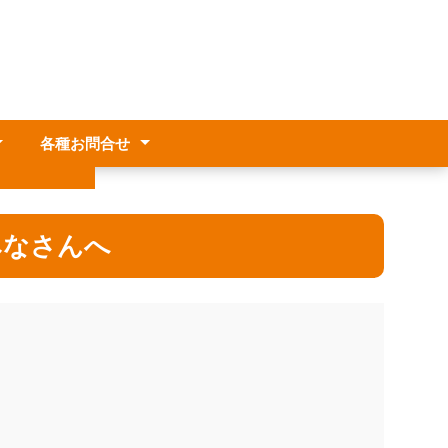
各種お問合せ
方針
生各種証明書
関係
休暇
みなさんへ