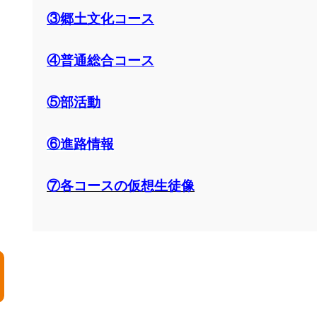
③郷土文化コース
④普通総合コース
⑤部活動
⑥進路情報
⑦各コースの仮想生徒像