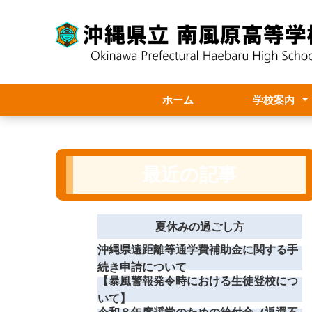
ホーム
学校案内
学校長より
学校要覧
職員必携
スクールポリ
年間・月次行
学校評価
本校情報・ア
最近の記事
夏休みの過ごし方
沖縄県遠距離等通学費補助金に関する手
続き申請について
【暴風警報発令時における生徒登校につ
いて】