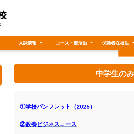
入試情報
コース・部活動
保護者在校生
シー
事計画
クセス
入試情報
中学生のみなさんへ
教養ビジネスコース
郷土文化コース
普通総合コース
部活動紹介
進路・奨学金等
いじめ防止基本
部活動方針
１人１台端末
保健室より
卒業
進路
家族
中学生の
①学校パンフレット（2025）
②教養ビジネスコース