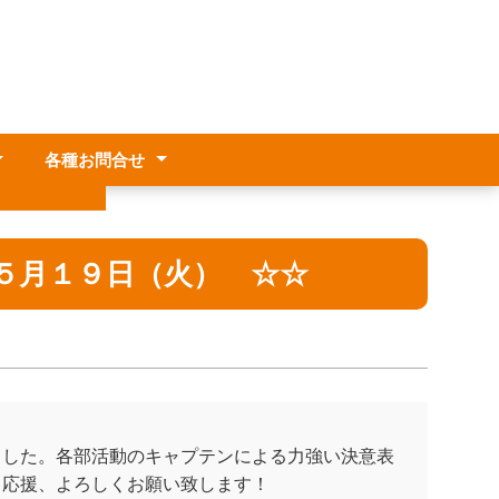
各種お問合せ
方針
生各種証明書
関係
休暇
５月１９日（火） ☆☆
ました。各部活動のキャプテンによる力強い決意表
。応援、よろしくお願い致します！