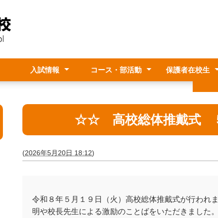
入試情報
コース・部活動
保護者在校生
シー
事計画
クセス
入試情報
中学生のみなさんへ
教養ビジネスコース
郷土文化コース
普通総合コース
部活動紹介
進路・奨学金等
いじめ防止基本
部活動方針
１人１台端末
保健室より
卒業
進路
家族
☆☆ 高校総体推戴式 
(
2026年5月20日 18:12
)
令和８年５月１９日（火）高校総体推戴式が行われ
明や校長先生による激励のことばをいただきました