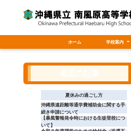
ホーム
学校案内
学校長より
学校要覧
職員必携
スクールポリ
年間・月次行
学校評価
本校情報・ア
最近の記事
夏休みの過ごし方
沖縄県遠距離等通学費補助金に関する手
続き申請について
【暴風警報発令時における生徒登校につ
いて】